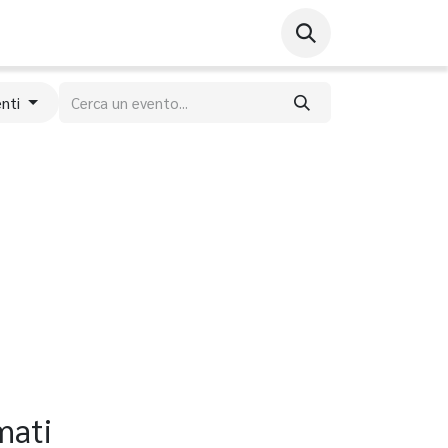
enti
mati