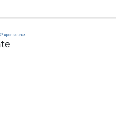
RP open source
.
ate